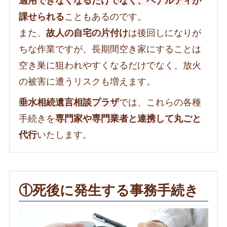
適用できなくなるだけでなく、ペナルティが
課せられる
こともあるのです。
また、
故人の自宅の片付け
は後回しになりが
ちな作業ですが、長期間空き家にすることは
空き巣に狙われやすくなるだけでなく、放火
の被害に遭うリスクも増えます。
垂水相続遺言相談プラザ
では、これらの各種
手続きを
専門家や専門業者と連携して丸ごと
代行
いたします。
①死後に発生する事務手続き