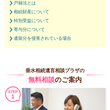
戸籍法とは
相続財産について
特別受益について
寄与分について
遺留分を侵害されている場合
垂水相続遺言相談プラザの
無料相談
のご案内
STEP
1