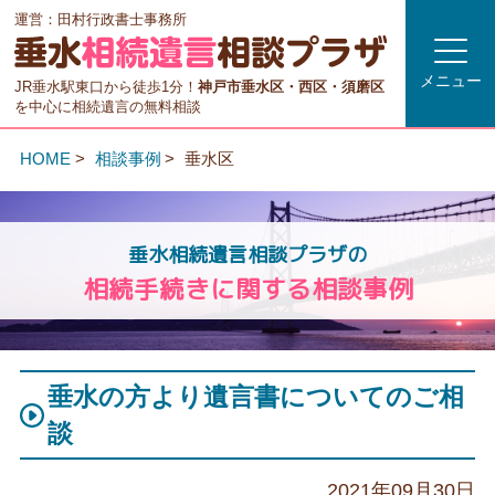
運営：田村行政書士事務所
メニュー
JR垂水駅東口から徒歩1分！
神戸市垂水区・西区・須磨区
を中心に相続遺言の無料相談
HOME
相談事例
垂水区
垂水相続遺言相談プラザの
相続手続きに関する相談事例
垂水の方より遺言書についてのご相
談
2021年09月30日