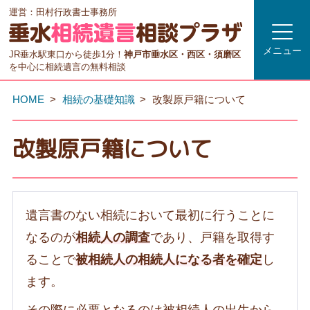
運営：田村行政書士事務所
メニュー
JR垂水駅東口から徒歩1分！
神戸市垂水区・西区・須磨区
を中心に相続遺言の無料相談
HOME
相続の基礎知識
改製原戸籍について
改製原戸籍について
遺言書のない相続において最初に行うことに
なるのが
相続人の調査
であり、戸籍を取得す
ることで
被相続人の相続人になる者を確定
し
ます。
その際に必要となるのは被相続人の出生から