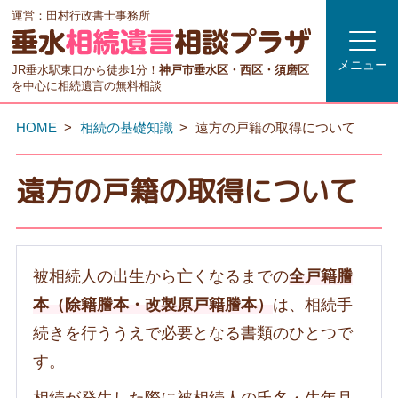
運営：田村行政書士事務所
メニュー
JR垂水駅東口から徒歩1分！
神戸市垂水区・西区・須磨区
を中心に相続遺言の無料相談
HOME
相続の基礎知識
遠方の戸籍の取得について
遠方の戸籍の取得について
被相続人の出生から亡くなるまでの
全戸籍謄
本（除籍謄本・改製原戸籍謄本）
は、相続手
続きを行ううえで必要となる書類のひとつで
す。
相続が発生した際に被相続人の氏名・生年月