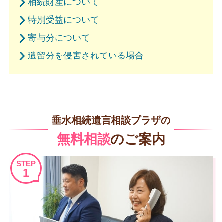
相続財産について
特別受益について
寄与分について
遺留分を侵害されている場合
垂水相続遺言相談プラザの
無料相談
のご案内
STEP
1