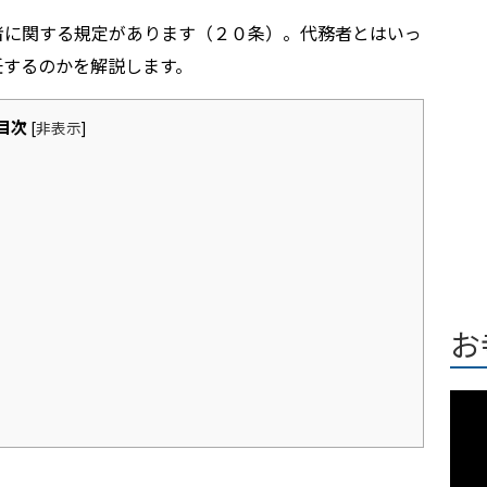
者に関する規定があります（２０条）。代務者とはいっ
任するのかを解説します。
目次
[
非表示
]
お