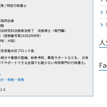
代表 / 特定行政書士
大阪府出身
得度
司法研究科法務専攻修了 法務博士（専門職）
登録番号第14262008号）
人
録地：大阪）
事
戸支部垂水区ブロック長
手続きや書類の整備、紛争予防、集客サポートなどを、 お寺
容でサポートできる全国でも数少ない寺院専門の行政書士。
Fa
務
会計・税務・実務‐
31-5