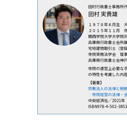
田村行政書士事務所
田村 実貴雄
１９７８年６月生 
２０１５年１１月 
関西学院大学大学院
兵庫県行政書士会所属（
宅地建物取引士（登
寺院実務法学会 理
兵庫県行政書士会神
寺院の運営上必要な
の特性を考慮した内
【著書】
宗教法人の法律と税
‐寺院経営の法律・
中央経済社／2021年
ISBN978-4-502-385