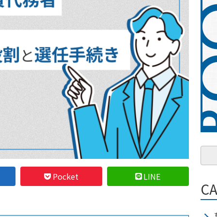
Pocket
LINE
C