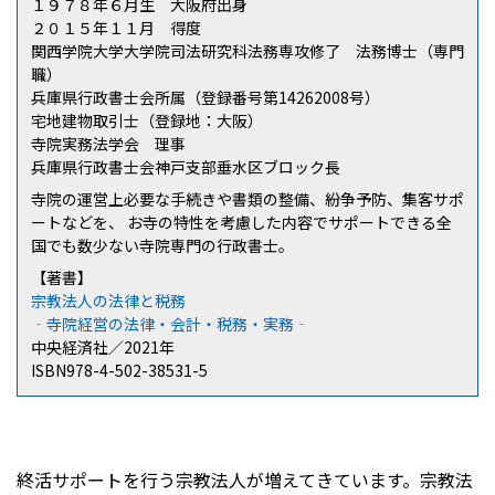
１９７８年６月生 大阪府出身
２０１５年１１月 得度
関西学院大学大学院司法研究科法務専攻修了 法務博士（専門
職）
兵庫県行政書士会所属（登録番号第14262008号）
宅地建物取引士（登録地：大阪）
寺院実務法学会 理事
兵庫県行政書士会神戸支部垂水区ブロック長
寺院の運営上必要な手続きや書類の整備、紛争予防、集客サポ
ートなどを、 お寺の特性を考慮した内容でサポートできる全
国でも数少ない寺院専門の行政書士。
【著書】
宗教法人の法律と税務
‐寺院経営の法律・会計・税務・実務‐
中央経済社／2021年
ISBN978-4-502-38531-5
終活サポートを行う宗教法人が増えてきています。宗教法