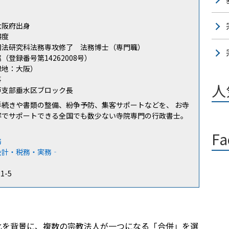
大阪府出身
得度
司法研究科法務専攻修了 法務博士（専門職）
登録番号第14262008号）
録地：大阪）
事
人
戸支部垂水区ブロック長
手続きや書類の整備、紛争予防、集客サポートなどを、 お寺
容でサポートできる全国でも数少ない寺院専門の行政書士。
Fa
務
会計・税務・実務‐
31-5
化を背景に、複数の宗教法人が一つになる「合併」を選