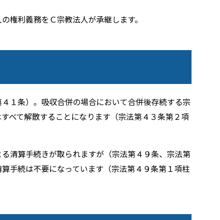
人の権利義務をＣ宗教法人が承継します。
第４１条）。吸収合併の場合において合併後存続する宗
はすべて解散することになります（宗法第４３条第２項
よる清算手続きが取られますが（宗法第４９条、宗法第
清算手続は不要になっています（宗法第４９条第１項柱