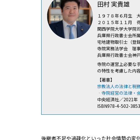
田村 実貴雄
１９７８年６月生 
２０１５年１１月 
関西学院大学大学院
兵庫県行政書士会所属（
宅地建物取引士（登
寺院実務法学会 理
兵庫県行政書士会神
寺院の運営上必要な
の特性を考慮した内
【著書】
宗教法人の法律と税
‐寺院経営の法律・
中央経済社／2021年
ISBN978-4-502-385
後継者不足や過疎化といった社会情勢の変